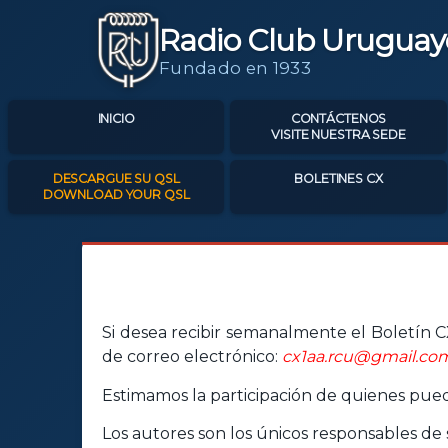
Radio Club Uruguay
Fundado en 1933
INICIO
CONTÁCTENOS
VISITE NUESTRA SEDE
DESCARGUE SU QSL
BOLETINES CX
DOWNLOAD YOUR QSL
Si desea recibir semanalmente el Boletín CX
de correo electrónico:
cx1aa.rcu@gmail.co
Estimamos la participación de quienes pueda
Los autores son los únicos responsables de s