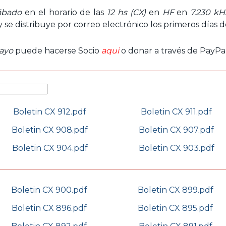
ábado
en el horario de las
12 hs (CX)
en
HF
en
7.230 kH
 y se distribuye por correo electrónico los primeros días 
ayo
puede hacerse Socio
aqui
o donar a través de PayPal
Boletin CX 912.pdf
Boletin CX 911.pdf
Boletin CX 908.pdf
Boletin CX 907.pdf
Boletin CX 904.pdf
Boletin CX 903.pdf
Boletin CX 900.pdf
Boletin CX 899.pdf
Boletin CX 896.pdf
Boletin CX 895.pdf