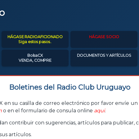
o
HÁGASE RADIOAFICIONADO
HÁGASE SOCIO
Siga estos pasos..
BolsaCX
DOCUMENTOS Y ARTÍCULOS
VENDA, COMPRE
Boletines del Radio Club Uruguayo
 en su casilla de correo electrónico por favor envíe un c
m
o en el formulario de consula online
aqui
.
n contribuir con sugerencias, artículos para publicar, c
us artículos.