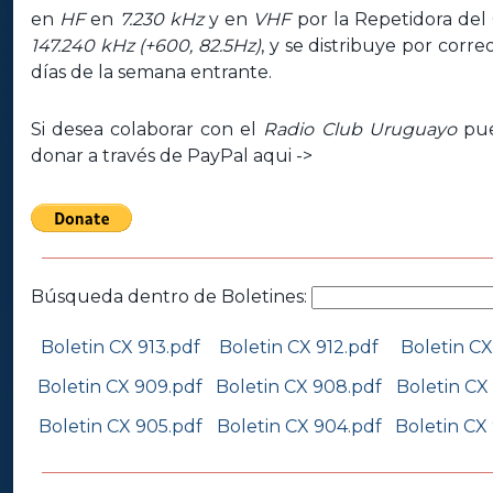
en
HF
en
7.230 kHz
y en
VHF
por la Repetidora del
147.240 kHz (+600, 82.5Hz)
, y se distribuye por corre
días de la semana entrante.
Si desea colaborar con el
Radio Club Uruguayo
pue
donar a través de PayPal aqui ->
Búsqueda dentro de Boletines:
Boletin CX 913.pdf
Boletin CX 912.pdf
Boletin CX
Boletin CX 909.pdf
Boletin CX 908.pdf
Boletin CX
Boletin CX 905.pdf
Boletin CX 904.pdf
Boletin CX