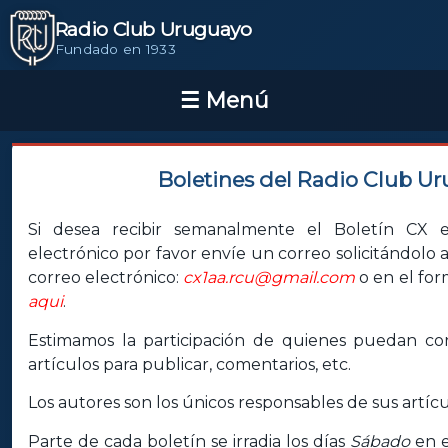
Radio Club Uruguayo
Fundado en 1933
Boletines del Radio Club U
Si desea recibir semanalmente el Boletín CX e
electrónico por favor envíe un correo solicitándolo a
correo electrónico:
cx1aa.rcu@gmail.com
o en el for
aqui
.
Estimamos la participación de quienes puedan con
artículos para publicar, comentarios, etc.
Los autores son los únicos responsables de sus artícu
Parte de cada boletín se irradia los días
Sábado
en e