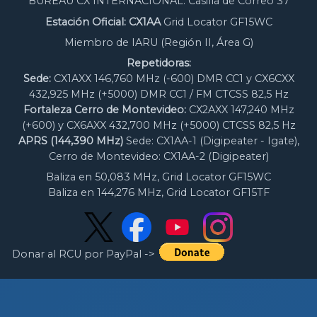
BUREAU CX INTERNACIONAL: Casilla de Correo 37
Estación Oficial: CX1AA
Grid Locator GF15WC
Miembro de IARU (Región II, Área G)
Repetidoras:
Sede:
CX1AXX 146,760 MHz (-600) DMR CC1 y CX6CXX
432,925 MHz (+5000) DMR CC1 / FM CTCSS 82,5 Hz
Fortaleza Cerro de Montevideo:
CX2AXX 147,240 MHz
(+600) y CX6AXX 432,700 MHz (+5000) CTCSS 82,5 Hz
APRS (144,390 MHz)
Sede: CX1AA-1 (Digipeater - Igate),
Cerro de Montevideo: CX1AA-2 (Digipeater)
Baliza en 50,083 MHz, Grid Locator GF15WC
Baliza en 144,276 MHz, Grid Locator GF15TF
Donar al RCU por PayPal ->