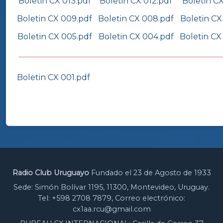
Boletin CX 013.pdf
Boletin CX 012.pdf
Boletin CX
Boletin CX 009.pdf
Boletin CX 008.pdf
Boletin CX
Boletin CX 005.pdf
Boletin CX 004.pdf
Boletin CX
Boletin CX 001.pdf
Radio Club Uruguayo
Fundado el 23 de Agosto de 1933
Sede: Simón Bolívar 1195, 11300, Montevideo, Uruguay.
Tel: +598 2708 7879, Correo electrónico:
cx1aa.rcu@gmail.com