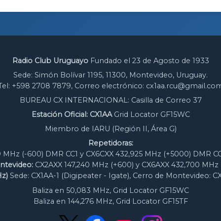
Radio Club Uruguayo
Fundado el 23 de Agosto de 1933
Sede: Simón Bolívar 1195, 11300, Montevideo, Uruguay.
Tel: +598 2708 7879, Correo electrónico: cx1aa.rcu@gmail.co
BUREAU CX INTERNACIONAL: Casilla de Correo 37
Estación Oficial: CX1AA
Grid Locator GF15WC
Miembro de IARU (Región II, Área G)
Repetidoras:
 MHz (-600) DMR CC1 y CX6CXX 432,925 MHz (+5000) DMR CC
ntevideo:
CX2AXX 147,240 MHz (+600) y CX6AXX 432,700 MHz 
z)
Sede: CX1AA-1 (Digipeater - Igate), Cerro de Montevideo: C
Baliza en 50,083 MHz, Grid Locator GF15WC
Baliza en 144,276 MHz, Grid Locator GF15TF