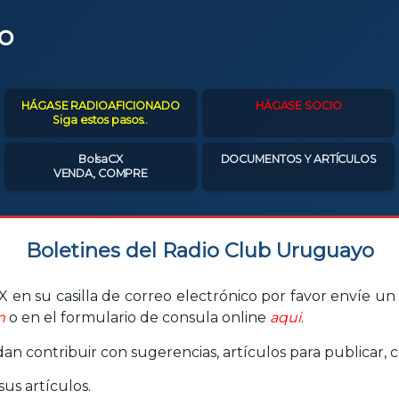
o
HÁGASE RADIOAFICIONADO
HÁGASE SOCIO
Siga estos pasos..
BolsaCX
DOCUMENTOS Y ARTÍCULOS
VENDA, COMPRE
Boletines del Radio Club Uruguayo
 en su casilla de correo electrónico por favor envíe un c
m
o en el formulario de consula online
aqui
.
n contribuir con sugerencias, artículos para publicar, c
us artículos.