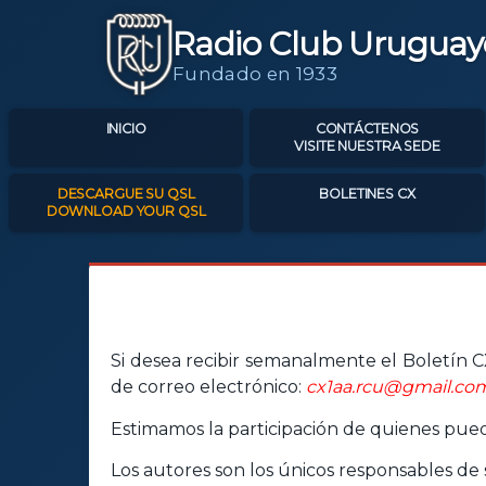
Radio Club Uruguay
Fundado en 1933
INICIO
CONTÁCTENOS
VISITE NUESTRA SEDE
DESCARGUE SU QSL
BOLETINES CX
DOWNLOAD YOUR QSL
Si desea recibir semanalmente el Boletín CX
de correo electrónico:
cx1aa.rcu@gmail.co
Estimamos la participación de quienes pueda
Los autores son los únicos responsables de s