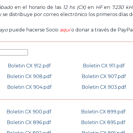
ábado
en el horario de las
12 hs (CX)
en
HF
en
7.230 kH
 y se distribuye por correo electrónico los primeros días 
ayo
puede hacerse Socio
aqui
o donar a través de PayPal
Boletin CX 912.pdf
Boletin CX 911.pdf
Boletin CX 908.pdf
Boletin CX 907.pdf
Boletin CX 904.pdf
Boletin CX 903.pdf
Boletin CX 900.pdf
Boletin CX 899.pdf
Boletin CX 896.pdf
Boletin CX 895.pdf