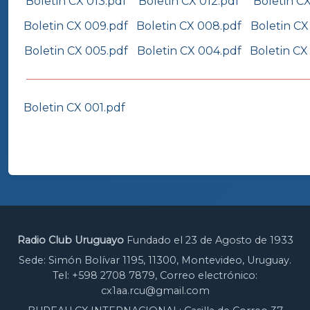
Boletin CX 013.pdf
Boletin CX 012.pdf
Boletin CX
Boletin CX 009.pdf
Boletin CX 008.pdf
Boletin CX
Boletin CX 005.pdf
Boletin CX 004.pdf
Boletin CX
Boletin CX 001.pdf
Radio Club Uruguayo
Fundado el 23 de Agosto de 1933
Sede: Simón Bolívar 1195, 11300, Montevideo, Uruguay.
Tel: +598 2708 7879, Correo electrónico:
cx1aa.rcu@gmail.com