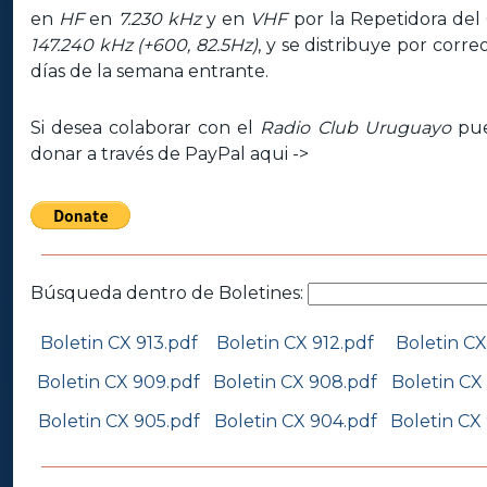
en
HF
en
7.230 kHz
y en
VHF
por la Repetidora del
147.240 kHz (+600, 82.5Hz)
, y se distribuye por corre
días de la semana entrante.
Si desea colaborar con el
Radio Club Uruguayo
pue
donar a través de PayPal aqui ->
Búsqueda dentro de Boletines:
Boletin CX 913.pdf
Boletin CX 912.pdf
Boletin CX
Boletin CX 909.pdf
Boletin CX 908.pdf
Boletin CX
Boletin CX 905.pdf
Boletin CX 904.pdf
Boletin CX