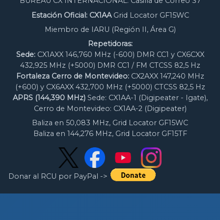
BUREAU CX INTERNACIONAL: Casilla de Correo 37
Estación Oficial: CX1AA
Grid Locator GF15WC
Miembro de IARU (Región II, Área G)
Repetidoras:
Sede:
CX1AXX 146,760 MHz (-600) DMR CC1 y CX6CXX
432,925 MHz (+5000) DMR CC1 / FM CTCSS 82,5 Hz
Fortaleza Cerro de Montevideo:
CX2AXX 147,240 MHz
(+600) y CX6AXX 432,700 MHz (+5000) CTCSS 82,5 Hz
APRS (144,390 MHz)
Sede: CX1AA-1 (Digipeater - Igate),
Cerro de Montevideo: CX1AA-2 (Digipeater)
Baliza en 50,083 MHz, Grid Locator GF15WC
Baliza en 144,276 MHz, Grid Locator GF15TF
Donar al RCU por PayPal ->