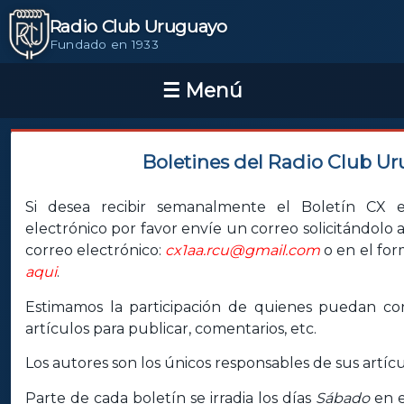
Radio Club Uruguayo
Fundado en 1933
Boletines del Radio Club U
Si desea recibir semanalmente el Boletín CX e
electrónico por favor envíe un correo solicitándolo a
correo electrónico:
cx1aa.rcu@gmail.com
o en el for
aqui
.
Estimamos la participación de quienes puedan con
artículos para publicar, comentarios, etc.
Los autores son los únicos responsables de sus artícu
Parte de cada boletín se irradia los días
Sábado
en e