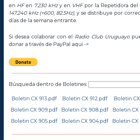
en
HF
en
7.230 kHz
y en
VHF
por la Repetidora del
147.240 kHz (+600, 82.5Hz)
, y se distribuye por corre
días de la semana entrante.
Si desea colaborar con el
Radio Club Uruguayo
pue
donar a través de PayPal aqui ->
Búsqueda dentro de Boletines:
Boletin CX 913.pdf
Boletin CX 912.pdf
Boletin CX
Boletin CX 909.pdf
Boletin CX 908.pdf
Boletin CX
Boletin CX 905.pdf
Boletin CX 904.pdf
Boletin CX