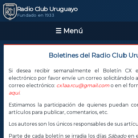
Radio Club Uruguayo
Fundado en 1933
Boletines del Radio Club U
Si desea recibir semanalmente el Boletín CX e
electrónico por favor envíe un correo solicitándolo a
correo electrónico:
cx1aa.rcu@gmail.com
o en el for
aqui
.
Estimamos la participación de quienes puedan con
artículos para publicar, comentarios, etc.
Los autores son los únicos responsables de sus artícu
Parte de cada boletín se irradia los días
Sábado
en e