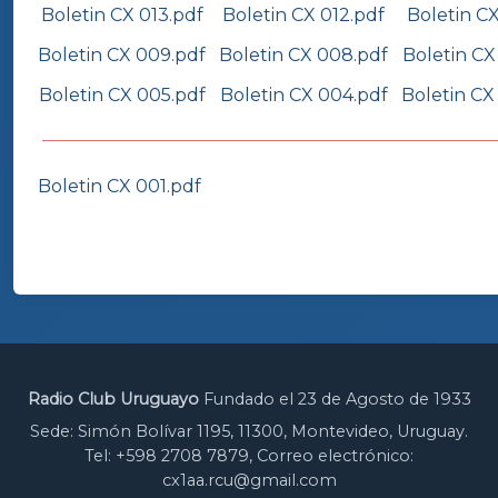
Boletin CX 013.pdf
Boletin CX 012.pdf
Boletin CX
Boletin CX 009.pdf
Boletin CX 008.pdf
Boletin CX
Boletin CX 005.pdf
Boletin CX 004.pdf
Boletin CX
Boletin CX 001.pdf
Radio Club Uruguayo
Fundado el 23 de Agosto de 1933
Sede: Simón Bolívar 1195, 11300, Montevideo, Uruguay.
Tel: +598 2708 7879, Correo electrónico:
cx1aa.rcu@gmail.com