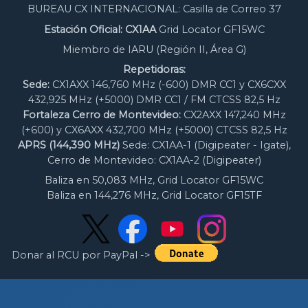
BUREAU CX INTERNACIONAL: Casilla de Correo 37
Estación Oficial: CX1AA
Grid Locator GF15WC
Miembro de IARU (Región II, Área G)
Repetidoras:
Sede:
CX1AXX 146,760 MHz (-600) DMR CC1 y CX6CXX
432,925 MHz (+5000) DMR CC1 / FM CTCSS 82,5 Hz
Fortaleza Cerro de Montevideo:
CX2AXX 147,240 MHz
(+600) y CX6AXX 432,700 MHz (+5000) CTCSS 82,5 Hz
APRS (144,390 MHz)
Sede: CX1AA-1 (Digipeater - Igate),
Cerro de Montevideo: CX1AA-2 (Digipeater)
Baliza en 50,083 MHz, Grid Locator GF15WC
Baliza en 144,276 MHz, Grid Locator GF15TF
Donar al RCU por PayPal ->