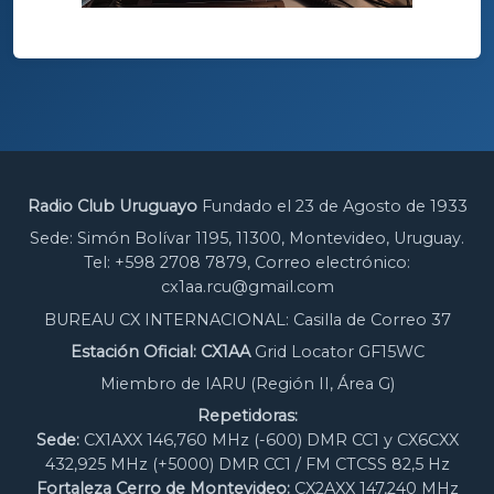
Radio Club Uruguayo
Fundado el 23 de Agosto de 1933
Sede: Simón Bolívar 1195, 11300, Montevideo, Uruguay.
Tel: +598 2708 7879, Correo electrónico:
cx1aa.rcu@gmail.com
BUREAU CX INTERNACIONAL: Casilla de Correo 37
Estación Oficial: CX1AA
Grid Locator GF15WC
Miembro de IARU (Región II, Área G)
Repetidoras:
Sede:
CX1AXX 146,760 MHz (-600) DMR CC1 y CX6CXX
432,925 MHz (+5000) DMR CC1 / FM CTCSS 82,5 Hz
Fortaleza Cerro de Montevideo:
CX2AXX 147,240 MHz