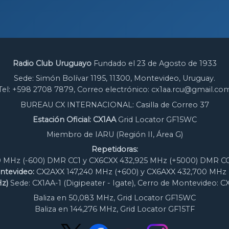
Radio Club Uruguayo
Fundado el 23 de Agosto de 1933
Sede: Simón Bolívar 1195, 11300, Montevideo, Uruguay.
Tel: +598 2708 7879, Correo electrónico: cx1aa.rcu@gmail.co
BUREAU CX INTERNACIONAL: Casilla de Correo 37
Estación Oficial: CX1AA
Grid Locator GF15WC
Miembro de IARU (Región II, Área G)
Repetidoras:
 MHz (-600) DMR CC1 y CX6CXX 432,925 MHz (+5000) DMR CC
ntevideo:
CX2AXX 147,240 MHz (+600) y CX6AXX 432,700 MHz 
z)
Sede: CX1AA-1 (Digipeater - Igate), Cerro de Montevideo: C
Baliza en 50,083 MHz, Grid Locator GF15WC
Baliza en 144,276 MHz, Grid Locator GF15TF