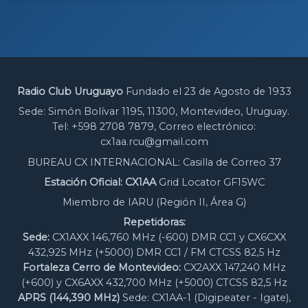
Radio Club Uruguayo
Fundado el 23 de Agosto de 1933
Sede: Simón Bolívar 1195, 11300, Montevideo, Uruguay.
Tel: +598 2708 7879, Correo electrónico:
cx1aa.rcu@gmail.com
BUREAU CX INTERNACIONAL: Casilla de Correo 37
Estación Oficial: CX1AA
Grid Locator GF15WC
Miembro de IARU (Región II, Área G)
Repetidoras:
Sede:
CX1AXX 146,760 MHz (-600) DMR CC1 y CX6CXX
432,925 MHz (+5000) DMR CC1 / FM CTCSS 82,5 Hz
Fortaleza Cerro de Montevideo:
CX2AXX 147,240 MHz
(+600) y CX6AXX 432,700 MHz (+5000) CTCSS 82,5 Hz
APRS (144,390 MHz)
Sede: CX1AA-1 (Digipeater - Igate),