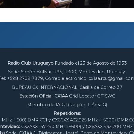
Radio Club Uruguayo
Fundado el 23 de Agosto de 1933
Sede: Simón Bolívar 1195, 11300, Montevideo, Uruguay.
Tel: +598 2708 7879, Correo electrónico: cx1aa.rcu@gmail.co
BUREAU CX INTERNACIONAL: Casilla de Correo 37
Estación Oficial: CX1AA
Grid Locator GF15WC
Miembro de IARU (Región II, Área G)
Repetidoras:
 MHz (-600) DMR CC1 y CX6CXX 432,925 MHz (+5000) DMR CC
ntevideo:
CX2AXX 147,240 MHz (+600) y CX6AXX 432,700 MHz 
z)
Sede: CX1AA-1 (Digipeater - Igate), Cerro de Montevideo: C