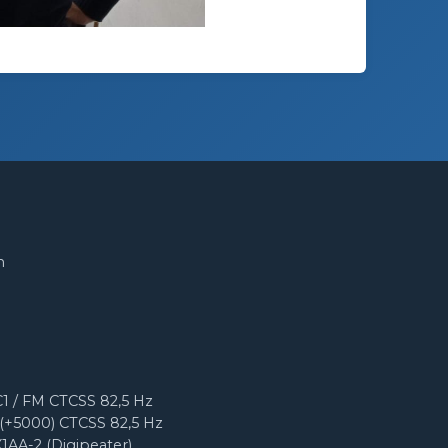
m
1 / FM CTCSS 82,5 Hz
(+5000) CTCSS 82,5 Hz
X1AA-2 (Digipeater)