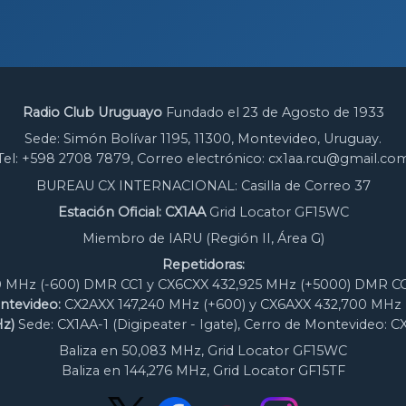
Radio Club Uruguayo
Fundado el 23 de Agosto de 1933
Sede: Simón Bolívar 1195, 11300, Montevideo, Uruguay.
Tel: +598 2708 7879, Correo electrónico: cx1aa.rcu@gmail.co
BUREAU CX INTERNACIONAL: Casilla de Correo 37
Estación Oficial: CX1AA
Grid Locator GF15WC
Miembro de IARU (Región II, Área G)
Repetidoras:
 MHz (-600) DMR CC1 y CX6CXX 432,925 MHz (+5000) DMR CC
ntevideo:
CX2AXX 147,240 MHz (+600) y CX6AXX 432,700 MHz 
z)
Sede: CX1AA-1 (Digipeater - Igate), Cerro de Montevideo: C
Baliza en 50,083 MHz, Grid Locator GF15WC
Baliza en 144,276 MHz, Grid Locator GF15TF