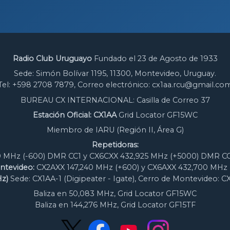
Radio Club Uruguayo
Fundado el 23 de Agosto de 1933
Sede: Simón Bolívar 1195, 11300, Montevideo, Uruguay.
Tel: +598 2708 7879, Correo electrónico: cx1aa.rcu@gmail.co
BUREAU CX INTERNACIONAL: Casilla de Correo 37
Estación Oficial: CX1AA
Grid Locator GF15WC
Miembro de IARU (Región II, Área G)
Repetidoras:
 MHz (-600) DMR CC1 y CX6CXX 432,925 MHz (+5000) DMR CC
ntevideo:
CX2AXX 147,240 MHz (+600) y CX6AXX 432,700 MHz 
z)
Sede: CX1AA-1 (Digipeater - Igate), Cerro de Montevideo: C
Baliza en 50,083 MHz, Grid Locator GF15WC
Baliza en 144,276 MHz, Grid Locator GF15TF