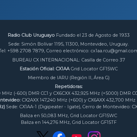
Radio Club Uruguayo
Fundado el 23 de Agosto de 1933
Sede: Simón Bolívar 1195, 11300, Montevideo, Uruguay.
Tel: +598 2708 7879, Correo electrónico: cx1aa.rcu@gmail.co
BUREAU CX INTERNACIONAL: Casilla de Correo 37
Estación Oficial: CX1AA
Grid Locator GF15WC
Miembro de IARU (Región II, Área G)
Repetidoras:
 MHz (-600) DMR CC1 y CX6CXX 432,925 MHz (+5000) DMR CC
ntevideo:
CX2AXX 147,240 MHz (+600) y CX6AXX 432,700 MHz 
z)
Sede: CX1AA-1 (Digipeater - Igate), Cerro de Montevideo: C
Baliza en 50,083 MHz, Grid Locator GF15WC
Baliza en 144,276 MHz, Grid Locator GF15TF