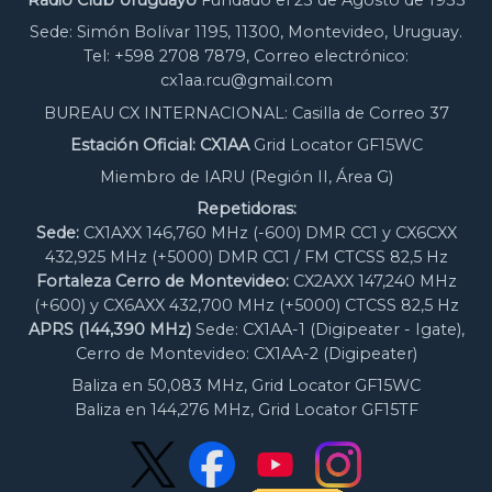
Radio Club Uruguayo
Fundado el 23 de Agosto de 1933
Sede: Simón Bolívar 1195, 11300, Montevideo, Uruguay.
Tel: +598 2708 7879, Correo electrónico:
cx1aa.rcu@gmail.com
BUREAU CX INTERNACIONAL: Casilla de Correo 37
Estación Oficial: CX1AA
Grid Locator GF15WC
Miembro de IARU (Región II, Área G)
Repetidoras:
Sede:
CX1AXX 146,760 MHz (-600) DMR CC1 y CX6CXX
432,925 MHz (+5000) DMR CC1 / FM CTCSS 82,5 Hz
Fortaleza Cerro de Montevideo:
CX2AXX 147,240 MHz
(+600) y CX6AXX 432,700 MHz (+5000) CTCSS 82,5 Hz
APRS (144,390 MHz)
Sede: CX1AA-1 (Digipeater - Igate),
Cerro de Montevideo: CX1AA-2 (Digipeater)
Baliza en 50,083 MHz, Grid Locator GF15WC
Baliza en 144,276 MHz, Grid Locator GF15TF