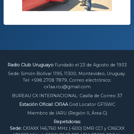
Radio Club Uruguayo
Fundado el 23 de Agosto de 1933
Sede: Simón Bolívar 1195, 11300, Montevideo, Uruguay.
Tel: +598 2708 7879, Correo electrónico:
cx1aa.rcu@gmail.com
BUREAU CX INTERNACIONAL: Casilla de Correo 37
Estación Oficial: CX1AA
Grid Locator GF15WC
Miembro de IARU (Región II, Área G)
Repetidoras:
Sede:
CX1AXX 146,760 MHz (-600) DMR CC1 y CX6CXX