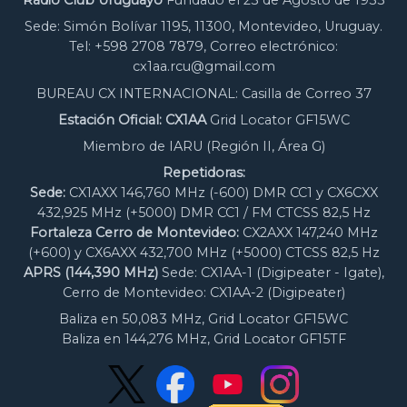
Radio Club Uruguayo
Fundado el 23 de Agosto de 1933
Sede: Simón Bolívar 1195, 11300, Montevideo, Uruguay.
Tel: +598 2708 7879, Correo electrónico:
cx1aa.rcu@gmail.com
BUREAU CX INTERNACIONAL: Casilla de Correo 37
Estación Oficial: CX1AA
Grid Locator GF15WC
Miembro de IARU (Región II, Área G)
Repetidoras:
Sede:
CX1AXX 146,760 MHz (-600) DMR CC1 y CX6CXX
432,925 MHz (+5000) DMR CC1 / FM CTCSS 82,5 Hz
Fortaleza Cerro de Montevideo:
CX2AXX 147,240 MHz
(+600) y CX6AXX 432,700 MHz (+5000) CTCSS 82,5 Hz
APRS (144,390 MHz)
Sede: CX1AA-1 (Digipeater - Igate),
Cerro de Montevideo: CX1AA-2 (Digipeater)
Baliza en 50,083 MHz, Grid Locator GF15WC
Baliza en 144,276 MHz, Grid Locator GF15TF