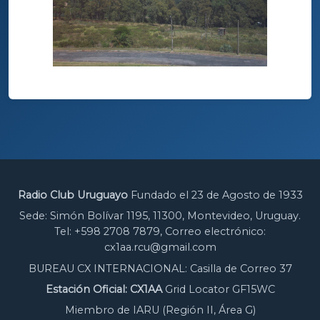
Radio Club Uruguayo
Fundado el 23 de Agosto de 1933
Sede: Simón Bolívar 1195, 11300, Montevideo, Uruguay.
Tel: +598 2708 7879, Correo electrónico:
cx1aa.rcu@gmail.com
BUREAU CX INTERNACIONAL: Casilla de Correo 37
Estación Oficial: CX1AA
Grid Locator GF15WC
Miembro de IARU (Región II, Área G)