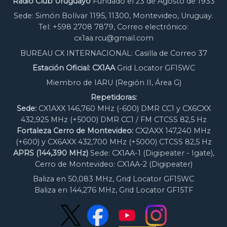
Radio Club Uruguayo
Fundado el 23 de Agosto de 1933
Sede: Simón Bolívar 1195, 11300, Montevideo, Uruguay.
Tel: +598 2708 7879, Correo electrónico:
cx1aa.rcu@gmail.com
BUREAU CX INTERNACIONAL: Casilla de Correo 37
Estación Oficial: CX1AA
Grid Locator GF15WC
Miembro de IARU (Región II, Área G)
Repetidoras:
Sede:
CX1AXX 146,760 MHz (-600) DMR CC1 y CX6CXX
432,925 MHz (+5000) DMR CC1 / FM CTCSS 82,5 Hz
Fortaleza Cerro de Montevideo:
CX2AXX 147,240 MHz
(+600) y CX6AXX 432,700 MHz (+5000) CTCSS 82,5 Hz
APRS (144,390 MHz)
Sede: CX1AA-1 (Digipeater - Igate),
Cerro de Montevideo: CX1AA-2 (Digipeater)
Baliza en 50,083 MHz, Grid Locator GF15WC
Baliza en 144,276 MHz, Grid Locator GF15TF