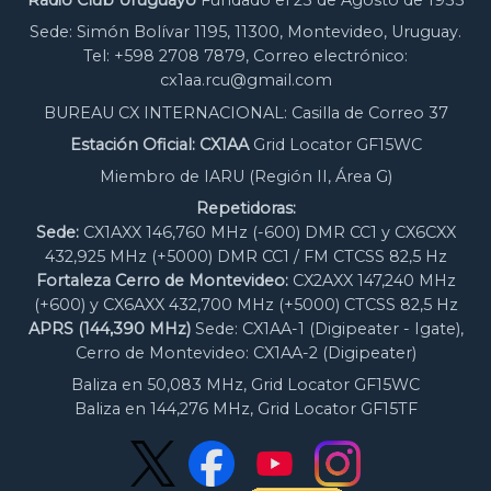
Radio Club Uruguayo
Fundado el 23 de Agosto de 1933
Sede: Simón Bolívar 1195, 11300, Montevideo, Uruguay.
Tel: +598 2708 7879, Correo electrónico:
cx1aa.rcu@gmail.com
BUREAU CX INTERNACIONAL: Casilla de Correo 37
Estación Oficial: CX1AA
Grid Locator GF15WC
Miembro de IARU (Región II, Área G)
Repetidoras:
Sede:
CX1AXX 146,760 MHz (-600) DMR CC1 y CX6CXX
432,925 MHz (+5000) DMR CC1 / FM CTCSS 82,5 Hz
Fortaleza Cerro de Montevideo:
CX2AXX 147,240 MHz
(+600) y CX6AXX 432,700 MHz (+5000) CTCSS 82,5 Hz
APRS (144,390 MHz)
Sede: CX1AA-1 (Digipeater - Igate),
Cerro de Montevideo: CX1AA-2 (Digipeater)
Baliza en 50,083 MHz, Grid Locator GF15WC
Baliza en 144,276 MHz, Grid Locator GF15TF