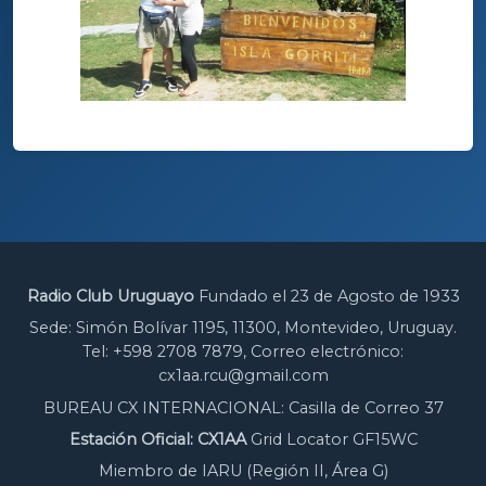
Radio Club Uruguayo
Fundado el 23 de Agosto de 1933
Sede: Simón Bolívar 1195, 11300, Montevideo, Uruguay.
Tel: +598 2708 7879, Correo electrónico:
cx1aa.rcu@gmail.com
BUREAU CX INTERNACIONAL: Casilla de Correo 37
Estación Oficial: CX1AA
Grid Locator GF15WC
Miembro de IARU (Región II, Área G)