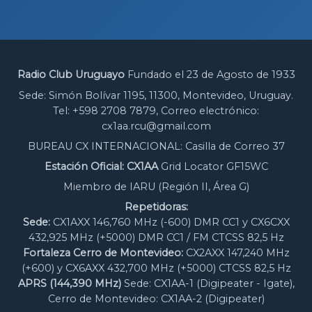
Radio Club Uruguayo
Fundado el 23 de Agosto de 1933
Sede: Simón Bolívar 1195, 11300, Montevideo, Uruguay.
Tel: +598 2708 7879, Correo electrónico:
cx1aa.rcu@gmail.com
BUREAU CX INTERNACIONAL: Casilla de Correo 37
Estación Oficial: CX1AA
Grid Locator GF15WC
Miembro de IARU (Región II, Área G)
Repetidoras:
Sede:
CX1AXX 146,760 MHz (-600) DMR CC1 y CX6CXX
432,925 MHz (+5000) DMR CC1 / FM CTCSS 82,5 Hz
Fortaleza Cerro de Montevideo:
CX2AXX 147,240 MHz
(+600) y CX6AXX 432,700 MHz (+5000) CTCSS 82,5 Hz
APRS (144,390 MHz)
Sede: CX1AA-1 (Digipeater - Igate),
Cerro de Montevideo: CX1AA-2 (Digipeater)